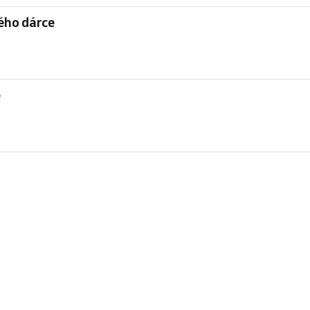
ého dárce
e