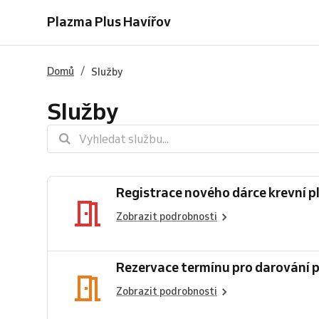
nového
termínu
termínu
registrace
Plazma Plus Havířov
dárce
pro
pro
po
krevní
darování
opakovaného
půl
plazmy
plazmy
dárce
roce
/
Domů
Služby
Služby
Registrace nového dárce krevní 
Zobrazit podrobnosti
Rezervace termínu pro darování 
Zobrazit podrobnosti